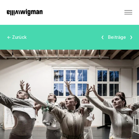
EN
← Zurück
Beiträge
Vermietung
Denkmal
Veranstaltungen
Produktionen
Residenzen