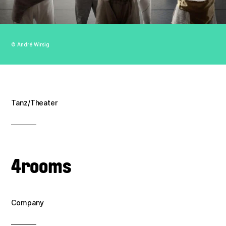
Verein
Kontakt
© André Wirsig
Impressum
Datenschutz
Tanz/Theater
4rooms
Company