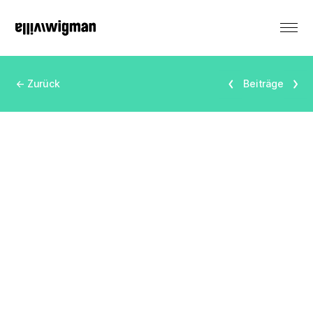
EN
← Zurück
Beiträge
Vermietung
Denkmal
Veranstaltungen
Produktionen
Residenzen