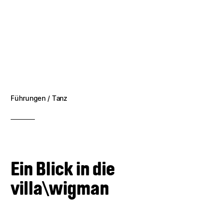
Verein
Foto: © Katharina Grottker
Kontakt
Foto: © Katharina Grottker
Foto: © André Wirsig
Impressum
Datenschutz
Führungen / Tanz
Ein Blick in die
villa\wigman