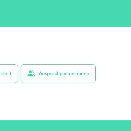
ndort
Ansprechpartner:innen
× Liste ausblenden