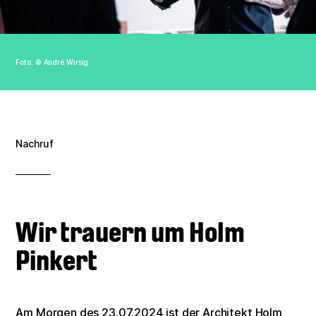
Verein
Kontakt
Foto: © André Wirsig
Impressum
Datenschutz
Nachruf
Wir trauern um Holm
Pinkert
Am Morgen des 23.07.2024 ist der Architekt Holm