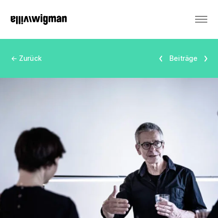
EN
← Zurück
Beiträge
Vermietung
Denkmal
Veranstaltungen
Produktionen
Residenzen