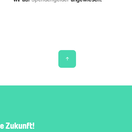
↑
e Zukunft!