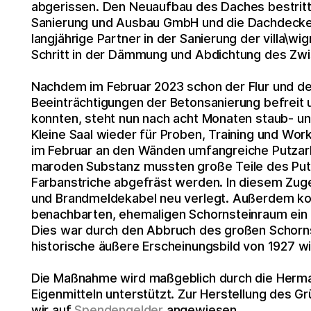
abgerissen. Den Neuaufbau des Daches bestritt
Sanierung und Ausbau GmbH und die Dachdecke
langjährige Partner in der Sanierung der villa\w
Schritt in der Dämmung und Abdichtung des Zwi
Nachdem im Februar 2023 schon der Flur und der
Beeinträchtigungen der Betonsanierung befreit
konnten, steht nun nach acht Monaten staub- un
Kleine Saal wieder für Proben, Training und Wo
im Februar an den Wänden umfangreiche Putzar
maroden Substanz mussten große Teile des Put
Farbanstriche abgefräst werden. In diesem Zug
und Brandmeldekabel neu verlegt. Außerdem ko
benachbarten, ehemaligen Schornsteinraum ein 
Dies war durch den Abbruch des großen Schorn
historische äußere Erscheinungsbild von 1927 w
Die Maßnahme wird maßgeblich durch die Herm
Eigenmitteln unterstützt. Zur Herstellung des G
wir auf
Spendengelder
angewiesen.