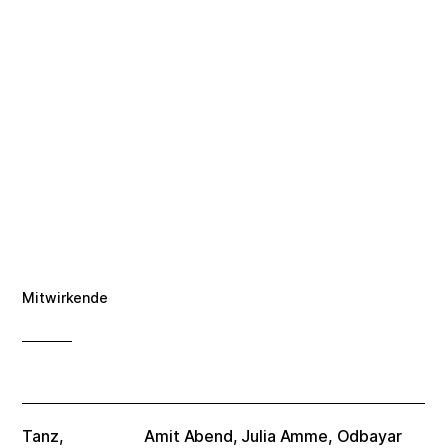
Cindy Hammer, Foto: ©André Wirsig
Makhina Dzhuraeva, Foto: ©André Wirsig
Katja Erfurth, Foto: ©André Wirsig
Ferdinand Nowitzky, Foto: ©André Wirsig
Steph Krah, Foto: ©André Wirsig
Benjamin Rottluff, Foto: ©André Wirsig
Amit Abend, Foto: ©André Wirsig
Mitwirkende
Tanz,
Amit Abend, Julia Amme, Odbayar