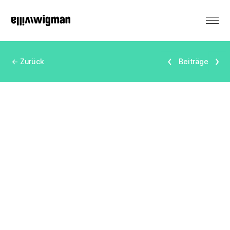
EN
← Zurück
Beiträge
Vermietung
Denkmal
Veranstaltungen
Produktionen
Residenzen