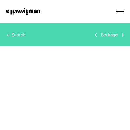
EN
← Zurück
Beiträge
Vermietung
Denkmal
Veranstaltungen
Produktionen
Residenzen