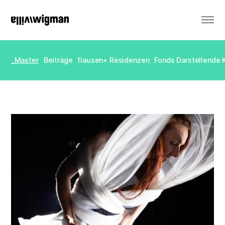
EN
_Master
Beiträge
flausen+ Residenzen
Fonds Darstellende 
Vermietung
Denkmal
Veranstaltungen
Produktionen
Residenzen